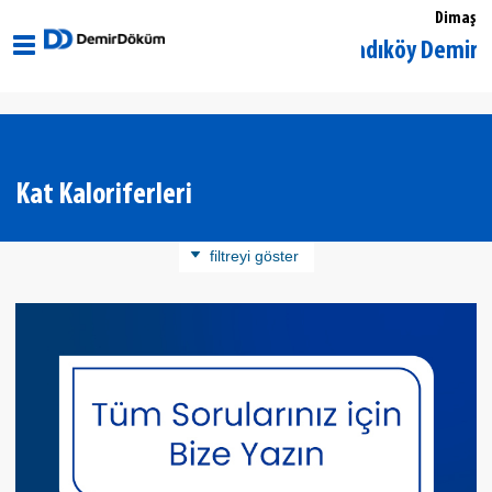
Dimaş
İstanbul Kadıköy DemirDöküm
Kat Kaloriferleri
filtreyi göster
Ürün Kategorisi
Kat Kaloriferleri
Boyler
Tesisat Malzemeleri