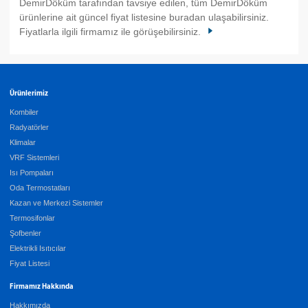
DemirDöküm tarafından tavsiye edilen, tüm DemirDöküm
ürünlerine ait güncel fiyat listesine buradan ulaşabilirsiniz.
Fiyatlarla ilgili firmamız ile görüşebilirsiniz.
Ürünlerimiz
Kombiler
Radyatörler
Klimalar
VRF Sistemleri
Isı Pompaları
Oda Termostatları
Kazan ve Merkezi Sistemler
Termosifonlar
Şofbenler
Elektrikli Isıtıcılar
Fiyat Listesi
Firmamız Hakkında
Hakkımızda