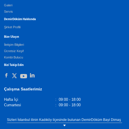
Galeri
Servis
DemirDöküm Hakkında
Şirket Profili
Bize Ulaşın
İletişim Bilgileri
Ücretsiz Keşif
Kombi Bulucu
Bizi Takip Edin
Çalışma Saatlerimiz
Hafta İçi
:
09:00 - 18:00
Cumartesi
:
09:00 - 18:00
Sizleri İstanbul ilinin Kadıköy ilçesinde bulunan DemirDöküm Bayi Dimaş
showroomumuza bekliyoruz. Tel: 0(216) 330 88 16 DemirDöküm Merkezi