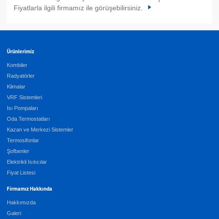
Fiyatlarla ilgili firmamız ile görüşebilirsiniz.
Ürünlerimiz
Kombiler
Radyatörler
Klimalar
VRF Sistemleri
Isı Pompaları
Oda Termostatları
Kazan ve Merkezi Sistemler
Termosifonlar
Şofbenler
Elektrikli Isıtıcılar
Fiyat Listesi
Firmamız Hakkında
Hakkımızda
Galeri