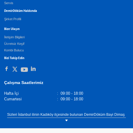
Servis
DemirDöküm Hakkında
Şirket Profili
Bize Ulaşın
İletişim Bilgileri
Ücretsiz Keşif
Kombi Bulucu
Bizi Takip Edin
Çalışma Saatlerimiz
Hafta İçi
:
09:00 - 18:00
Cumartesi
:
09:00 - 18:00
Sizleri İstanbul ilinin Kadıköy ilçesinde bulunan DemirDöküm Bayi Dimaş
showroomumuza bekliyoruz. Tel: 0(216) 330 88 16 DemirDöküm Oda
Termostatları,
Demirdöküm Yetkili Satıcı
. Tel :