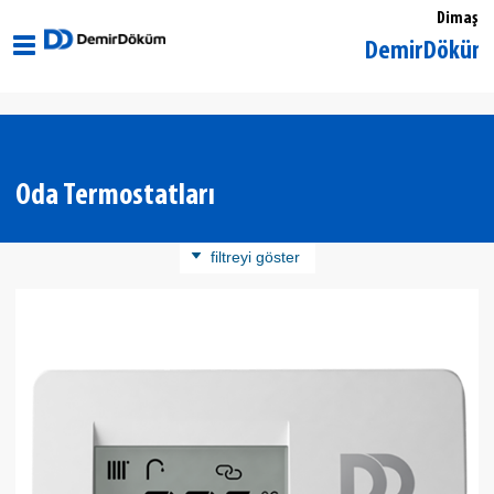
Dimaş
İstanbul Kadıköy DemirDöküm Yetkili S
Oda Termostatları
filtreyi göster
Ürün Kategorisi