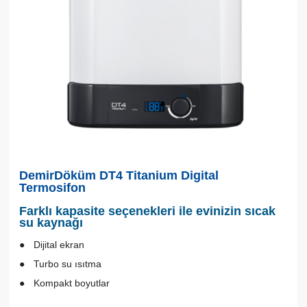
DemirDöküm DT4 Titanium Digital
Termosifon
Farklı kapasite seçenekleri ile evinizin sıcak
su kaynağı
Dijital ekran
Turbo su ısıtma
Kompakt boyutlar