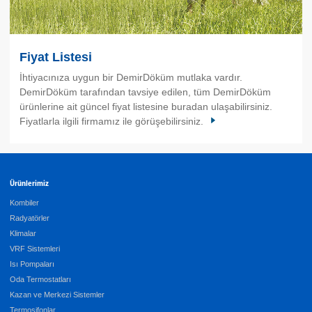
Fiyat Listesi
İhtiyacınıza uygun bir DemirDöküm mutlaka vardır.
DemirDöküm tarafından tavsiye edilen, tüm DemirDöküm
ürünlerine ait güncel fiyat listesine buradan ulaşabilirsiniz.
Fiyatlarla ilgili firmamız ile görüşebilirsiniz.
Ürünlerimiz
Kombiler
Radyatörler
Klimalar
VRF Sistemleri
Isı Pompaları
Oda Termostatları
Kazan ve Merkezi Sistemler
Termosifonlar