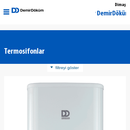
Dimaş
İstanbul Kadıköy DemirDöküm Yetkili
Termosifonlar
filtreyi göster
Ürün Kategorisi