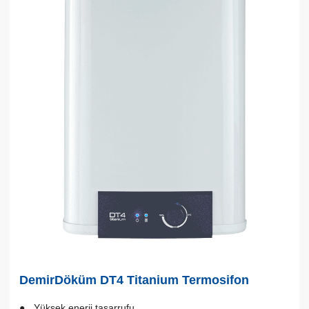
DemirDöküm DT4 Titanium Termosifon
Yüksek enerji tasarrufu