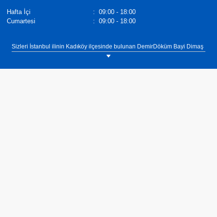
Hafta İçi
:
09:00 - 18:00
Cumartesi
:
09:00 - 18:00
Sizleri İstanbul ilinin Kadıköy ilçesinde bulunan DemirDöküm Bayi Dimaş
showroomumuza bekliyoruz. Tel: 0(216) 330 88 16 DemirDöküm
Termosifonlar,
Demirdöküm Yetkili Satıcı
. Tel :