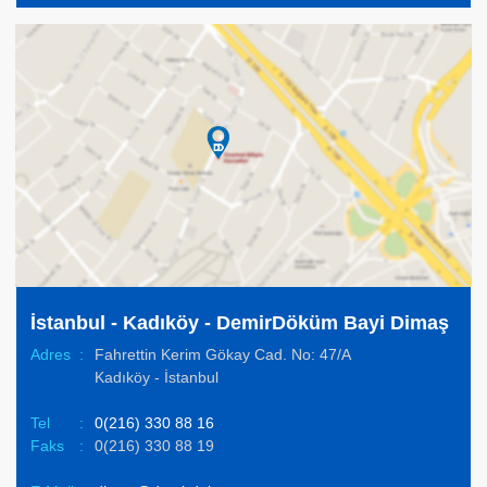
İstanbul - Kadıköy - DemirDöküm Bayi Dimaş
Adres
:
Fahrettin Kerim Gökay Cad. No: 47/A
Kadıköy - İstanbul
Tel
:
0(216) 330 88 16
Faks
:
0(216) 330 88 19