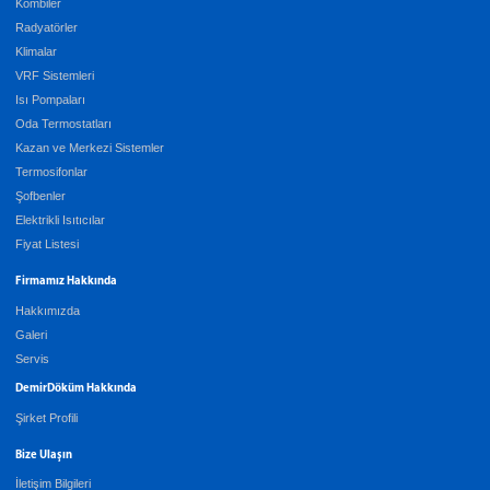
Kombiler
Radyatörler
Klimalar
VRF Sistemleri
Isı Pompaları
Oda Termostatları
Kazan ve Merkezi Sistemler
Termosifonlar
Şofbenler
Elektrikli Isıtıcılar
Fiyat Listesi
Firmamız Hakkında
Hakkımızda
Galeri
Servis
DemirDöküm Hakkında
Şirket Profili
Bize Ulaşın
İletişim Bilgileri