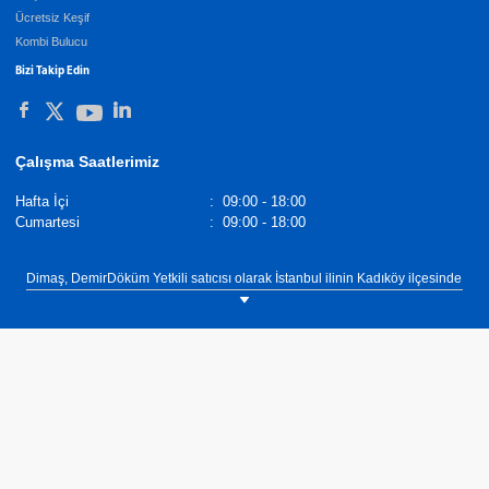
Ücretsiz Keşif
Kombi Bulucu
Bizi Takip Edin
Çalışma Saatlerimiz
Hafta İçi
:
09:00 - 18:00
Cumartesi
:
09:00 - 18:00
Dimaş, DemirDöküm Yetkili satıcısı olarak İstanbul ilinin Kadıköy ilçesinde
müşterilerimize ısıtma, sıcak su ve soğutma ihtiyaçlarına yönelik çözümler
sunmaktadır. Isıtma, sıcak su ve soğutma ihtiyaçlarınız için ekonomik,
verimli ve uzun yıllar güvenle kullanabileceğiniz kombi, klima, şofben,
termosifon, merkezi sistem kazan, merkezi sistem kombi kaskad çözümler
için bize iletişim bölümünde yer alan bilgilerimizden ulaşabilirsiniz.