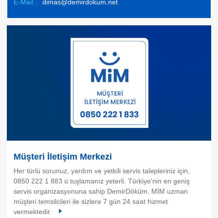
E-Mail
:
dimas@demirdokum.net
Müşteri İletişim Merkezi
Her türlü sorunuz, yardım ve yetkili servis talepleriniz için,
0850 222 1 883 ü tuşlamanız yeterli. Türkiye'nin en geniş
servis organizasyonuna sahip DemirDöküm, MİM uzman
müşteri temsilcileri ile sizlere 7 gün 24 saat hizmet
vermektedir.