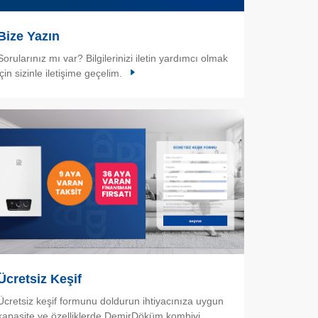
Bize Yazın
Sorularınız mı var? Bilgilerinizi iletin yardımcı olmak
için sizinle iletişime geçelim.
Ücretsiz Keşif
Ücretsiz keşif formunu doldurun ihtiyacınıza uygun
kapasite ve özelliklerde DemirDöküm kombiyi