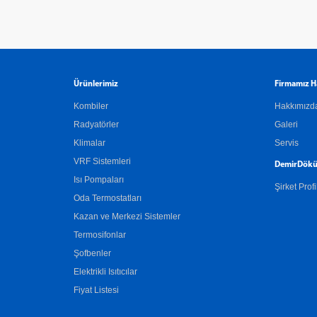
Ürünlerimiz
Firmamız H
Kombiler
Hakkımızd
Radyatörler
Galeri
Klimalar
Servis
VRF Sistemleri
DemirDökü
Isı Pompaları
Şirket Profi
Oda Termostatları
Kazan ve Merkezi Sistemler
Termosifonlar
Şofbenler
Elektrikli Isıtıcılar
Fiyat Listesi