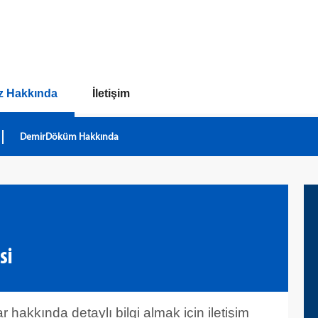
z Hakkında
İletişim
DemirDöküm Hakkında
si
 hakkında detaylı bilgi almak için iletişim