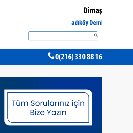
Dimaş
İstanbul Kadıköy DemirDöküm Yetkili S
0(216) 330 88 16