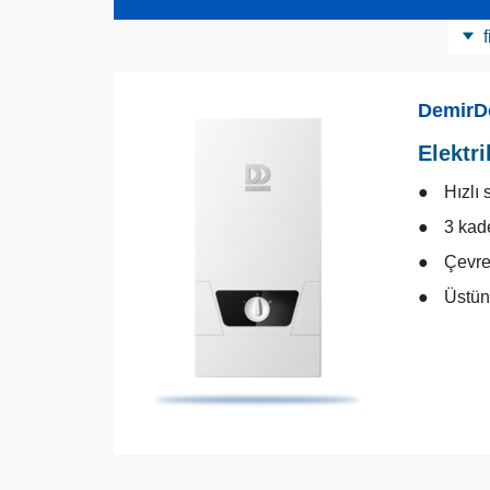
f
Ürün Kategorisi
Elektrikli Isıtıcı
DemirD
Elektri
Hızlı 
3 kad
Çevre
Üstün