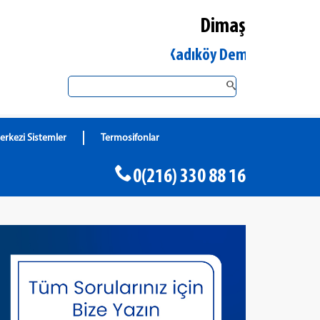
Dimaş
İstanbul Kadıköy DemirDöküm Yetkili 
erkezi Sistemler
Termosifonlar
0(216) 330 88 16