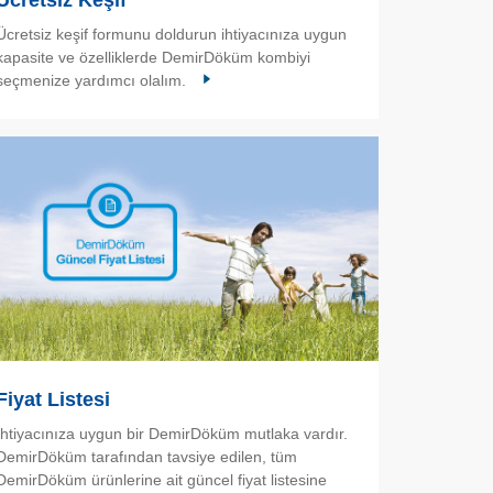
Ücretsiz Keşif
Ücretsiz keşif formunu doldurun ihtiyacınıza uygun
kapasite ve özelliklerde DemirDöküm kombiyi
seçmenize yardımcı olalım.
Fiyat Listesi
İhtiyacınıza uygun bir DemirDöküm mutlaka vardır.
DemirDöküm tarafından tavsiye edilen, tüm
DemirDöküm ürünlerine ait güncel fiyat listesine