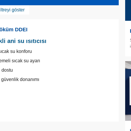
iltreyi göster
öküm DDEI
kli ani su ısıtıcısı
sıcak su konforu
emeli sıcak su ayarı
 dostu
 güvenlik donanımı