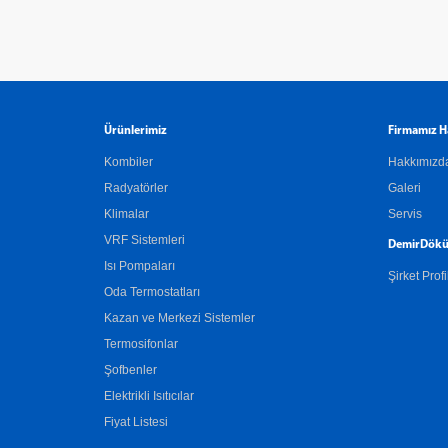
Ürünlerimiz
Firmamız H
Kombiler
Hakkımızd
Radyatörler
Galeri
Klimalar
Servis
VRF Sistemleri
DemirDökü
Isı Pompaları
Şirket Profi
Oda Termostatları
Kazan ve Merkezi Sistemler
Termosifonlar
Şofbenler
Elektrikli Isıtıcılar
Fiyat Listesi