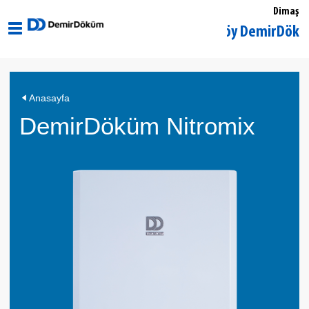
Dimaş
İstanbul Kadıköy DemirDöküm Yetki
DemirDöküm
Anasayfa
Nitromix
DemirDöküm Nitromix