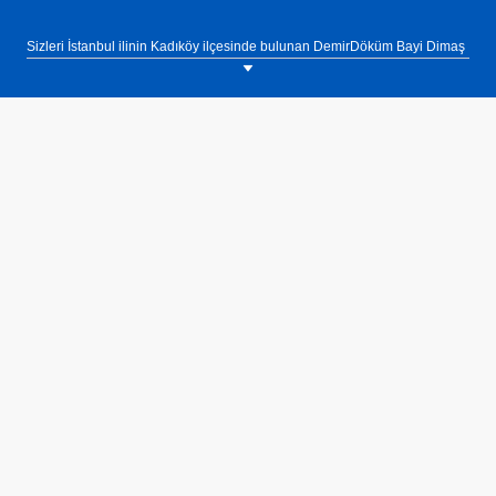
Sizleri İstanbul ilinin Kadıköy ilçesinde bulunan DemirDöküm Bayi Dimaş
showroomumuza bekliyoruz. Tel: 0(216) 330 88 16.
Nitromix kombiler %108'lik verim değeri ile son derece ekonomik olarak
çalışmaktadır. Nitromix'in yüksek verim özelliği ile gerçekleşen yüksek
enerji tasarrufu, hem tüketicileri hem de doğayı korumaktadır.