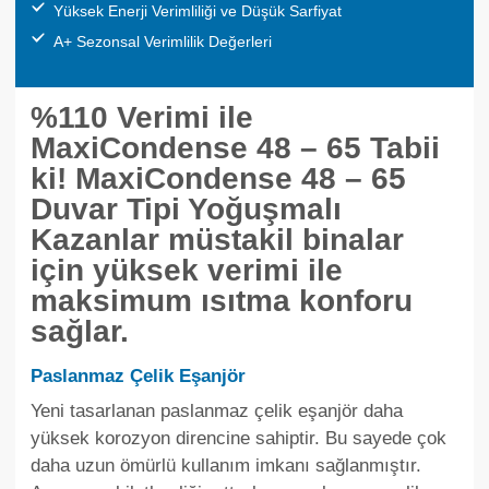
Yüksek Enerji Verimliliği ve Düşük Sarfiyat
A+ Sezonsal Verimlilik Değerleri
%110 Verimi ile
MaxiCondense 48 – 65 Tabii
ki! MaxiCondense 48 – 65
Duvar Tipi Yoğuşmalı
Kazanlar müstakil binalar
için yüksek verimi ile
maksimum ısıtma konforu
sağlar.
Paslanmaz Çelik Eşanjör
Yeni tasarlanan paslanmaz çelik eşanjör daha
yüksek korozyon direncine sahiptir. Bu sayede çok
daha uzun ömürlü kullanım imkanı sağlanmıştır.