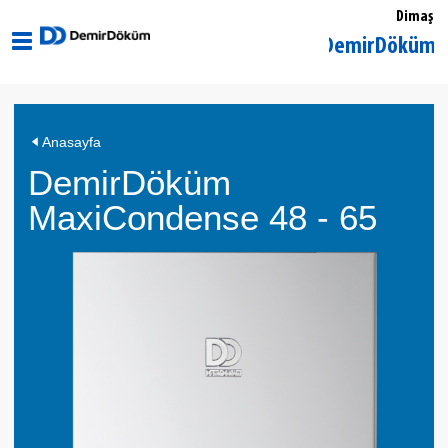
Dimaş
İstanbul Kadıköy DemirDöküm Yetkili S
Anasayfa
DemirDöküm
MaxiCondense 48 - 65