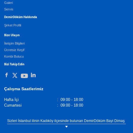
Galeri
Servis
DemirDöküm Hakkında
Şirket Profili
Bize Ulaşın
İletişim Bilgileri
Ücretsiz Keşif
Kombi Bulucu
Bizi Takip Edin
Çalışma Saatlerimiz
Hafta İçi
:
09:00 - 18:00
Cumartesi
:
09:00 - 18:00
Sizleri İstanbul ilinin Kadıköy ilçesinde bulunan DemirDöküm Bayi Dimaş
showroomumuza bekliyoruz. Tel: 0(216) 330 88 16.
%110 Verimi ile MaxiCondense 48 – 65 Tabii ki! MaxiCondense 48 – 65