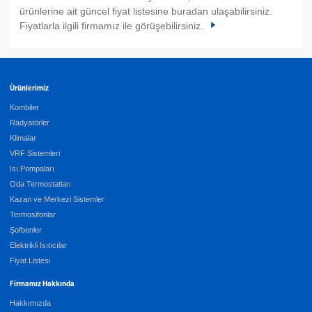
ürünlerine ait güncel fiyat listesine buradan ulaşabilirsiniz.
Fiyatlarla ilgili firmamız ile görüşebilirsiniz.
Ürünlerimiz
Kombiler
Radyatörler
Klimalar
VRF Sistemleri
Isı Pompaları
Oda Termostatları
Kazan ve Merkezi Sistemler
Termosifonlar
Şofbenler
Elektrikli Isıtıcılar
Fiyat Listesi
Firmamız Hakkında
Hakkımızda